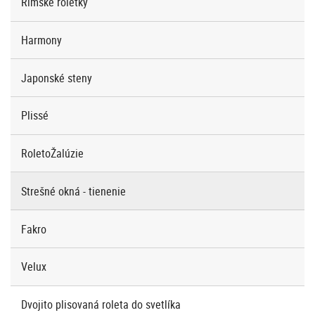
Rímske roletky
Harmony
Japonské steny
Plissé
RoletoŽalúzie
Strešné okná - tienenie
Fakro
Velux
Dvojito plisovaná roleta do svetlíka