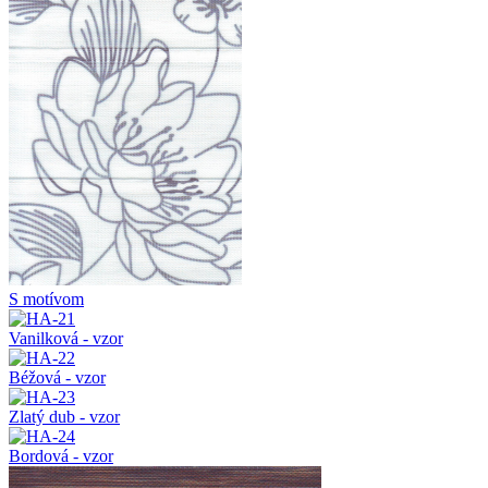
S motívom
Vanilková - vzor
Béžová - vzor
Zlatý dub - vzor
Bordová - vzor