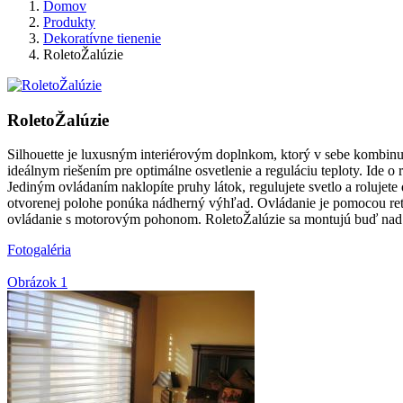
Domov
Produkty
Dekoratívne tienenie
RoletoŽalúzie
RoletoŽalúzie
Silhouette je luxusným interiérovým doplnkom, ktorý v sebe kombinuje
ideálnym riešením pre optimálne osvetlenie a reguláciu teploty. Ide 
Jediným ovládaním naklopíte pruhy látok, regulujete svetlo a rolujete 
otvorenej polohe ponúka nádherný výhľad. Ovládanie je pomocou retia
ovládanie s motorovým pohonom. RoletoŽalúzie sa montujú buď nad ok
Fotogaléria
Obrázok 1