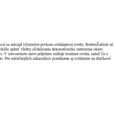
kcii sa stávajú výrazným prvkom ovládajúcej svetlo. RoletoŽalúzie sú
dokáže splniť všetky očakávania dekoratívneho zatienenia okien.
s. V zatvorenom stave príjemne znižuje kontrast svetla, zatiaľ čo v
ine. Pre náročnejších zákazníkov ponúkame aj ovládanie na diaťkové