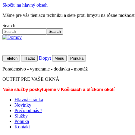
Skočiť na hlavný obsah
Máme pre vás tieniacu techniku a siete proti hmyzu na rôzne možností 
Search
Search
Dopyt
Telefón
Hľadať
Menu
Ponuka
Poradenstvo - vymeranie - dodávka - montáž
OUTFIT PRE VAŠE OKNÁ
Naše služby poskytujeme v Košiciach a blízkom okolí
Hlavná stránka
Novinky
Prečo od nás ?
Služby
Ponuka
Kontakt