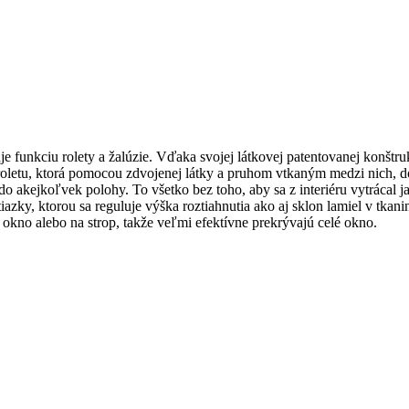
 funkciu rolety a žalúzie. Vďaka svojej látkovej patentovanej konštru
o roletu, ktorá pomocou zdvojenej látky a pruhom vtkaným medzi nich, 
do akejkoľvek polohy. To všetko bez toho, aby sa z interiéru vytrácal ja
zky, ktorou sa reguluje výška roztiahnutia ako aj sklon lamiel v tkan
no alebo na strop, takže veľmi efektívne prekrývajú celé okno.