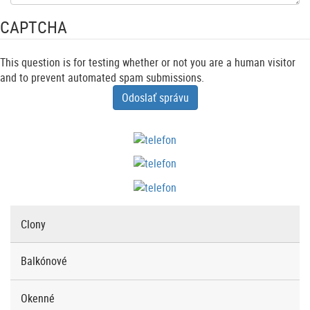
CAPTCHA
This question is for testing whether or not you are a human visitor
and to prevent automated spam submissions.
Odoslať správu
Clony
Produkt
menu
Balkónové
Okenné