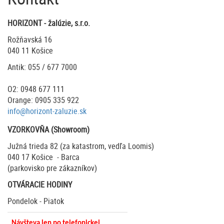
HORIZONT - žalúzie, s.r.o.
Rožňavská 16
040 11 Košice
Antik: 055 / 677 7000
O2: 0948 677 111
Orange: 0905 335 922
info@horizont-zaluzie.sk
VZORKOVŇA (Showroom)
Južná trieda 82 (za katastrom, vedľa Loomis)
040 17 Košice - Barca
(parkovisko pre zákazníkov)
OTVÁRACIE HODINY
Pondelok - Piatok
Návšteva len po telefonickej