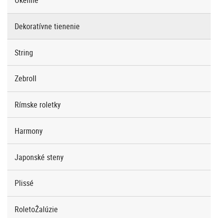
Okenné
Dekoratívne tienenie
String
Zebroll
Rímske roletky
Harmony
Japonské steny
Plissé
RoletoŽalúzie