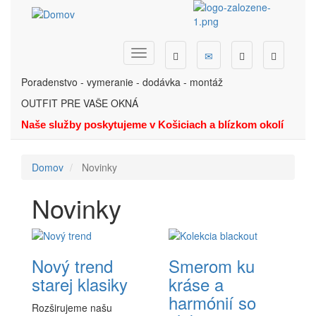
Skočiť
na
hlavný
obsah
Dopyt
Ponuka
Menu
Hľadať
Telefón
Poradenstvo - vymeranie - dodávka - montáž
OUTFIT PRE VAŠE OKNÁ
Naše služby poskytujeme v Košiciach a blízkom okolí
Domov
Novinky
Novinky
Nový trend
Smerom ku
starej klasiky
kráse a
harmónií so
Rozširujeme našu