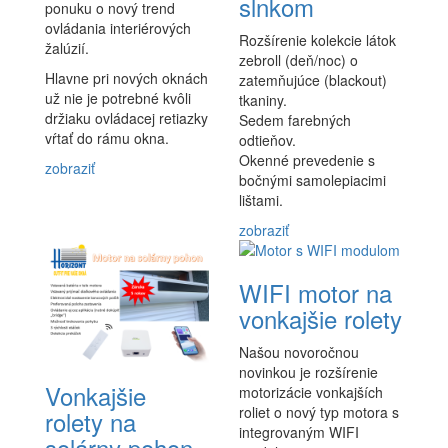
slnkom
ponuku o nový trend
ovládania interiérových
Rozšírenie kolekcie látok
žalúzií.
zebroll (deň/noc) o
Hlavne pri nových oknách
zatemňujúce (blackout)
už nie je potrebné kvôli
tkaniny.
držiaku ovládacej retiazky
Sedem farebných
vŕtať do rámu okna.
odtieňov.
Okenné prevedenie s
zobraziť
bočnými samolepiacimi
lištami.
zobraziť
WIFI motor na
vonkajšie rolety
Našou novoročnou
novinkou je rozšírenie
Vonkajšie
motorizácie vonkajších
roliet o nový typ motora s
rolety na
integrovaným WIFI
solárny pohon