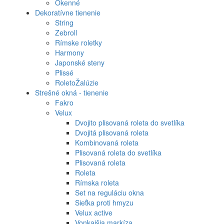
Okenné
Dekoratívne tienenie
String
Zebroll
Rímske roletky
Harmony
Japonské steny
Plissé
RoletoŽalúzie
Strešné okná - tienenie
Fakro
Velux
Dvojito plisovaná roleta do svetlíka
Dvojitá plisovaná roleta
Kombinovaná roleta
Plisovaná roleta do svetlíka
Plisovaná roleta
Roleta
Rímska roleta
Set na reguláciu okna
Sieťka proti hmyzu
Velux active
Vonkajšia markíza