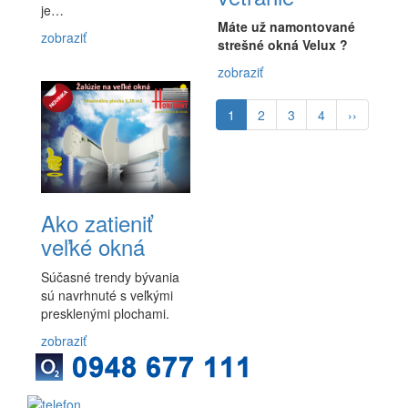
je…
Máte už namontované
zobraziť
strešné okná Velux ?
zobraziť
Pagination
Aktuálna
1
Page
2
Page
3
Page
4
Ďalšia
››
stránka
strana
Ako zatieniť
veľké okná
Súčasné trendy bývania
sú navrhnuté s veľkými
presklenými plochami.
zobraziť