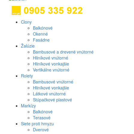
Clony
Produkt
Balkónové
Okenné
menu
Fasádne
Žalúzie
Bambusové a drevené vnútorné
Hliníkové vnútorné
Hliníkové vonkajšie
Vertikálne vnútorné
Rolety
Bambusové vnútorné
Hliníkové vonkajšie
Látkové vnútorné
Stúpačkové plastové
Markízy
Balkónové
Terasové
Siete proti hmyzu
Dverové