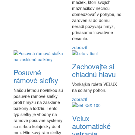
mačiek, ktorí svojich
maznáčikov nechcú
obmedzovať v pohybe, no
zároveň si do domu
neradi pozývajú hmyz,
prinášame inovatívne
riešenie.
zobraziť
Zachovajte si
Posuvné
chladnú hlavu
rámové sieťky
Vonkajšia roleta VELUX
Našou letnou novinkou sú
na solárny pohon.
posuvné rámové sieťky
zobraziť
proti hmyzu na zasklené
balkóny a lódžie. Tento
typ sieťky je vhodný na
Velux -
rámové posuvné systémy
automatické
so šírkou koľajničky do 4
vetranie
mm. Hliníkový rám sieťky