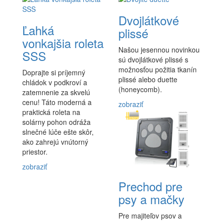
Dvojlátkové
Ľahká
plissé
vonkajšia roleta
Našou jesennou novinkou
SSS
sú dvojlátkové plissé s
možnosťou požitia tkanín
Doprajte si príjemný
plissé alebo duette
chládok v podkroví a
(honeycomb).
zatemnenie za skvelú
cenu! Táto moderná a
zobraziť
praktická roleta na
solárny pohon odráža
slnečné lúče ešte skôr,
ako zahrejú vnútorný
priestor.
zobraziť
Prechod pre
psy a mačky
Pre majiteľov psov a