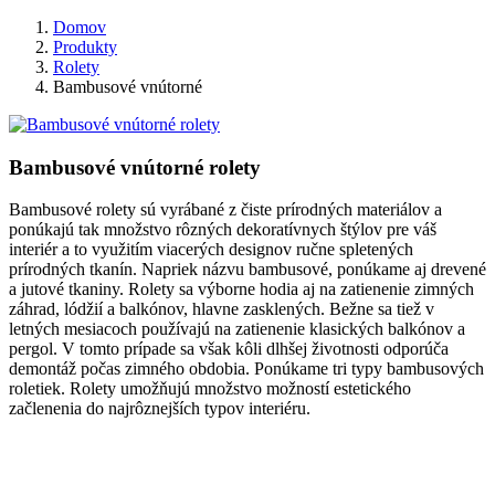
Domov
Produkty
Rolety
Bambusové vnútorné
Bambusové vnútorné rolety
Bambusové rolety sú vyrábané z čiste prírodných materiálov a
ponúkajú tak množstvo rôzných dekoratívnych štýlov pre váš
interiér a to využitím viacerých designov ručne spletených
prírodných tkanín. Napriek názvu bambusové, ponúkame aj drevené
a jutové tkaniny. Rolety sa výborne hodia aj na zatienenie zimných
záhrad, lódžií a balkónov, hlavne zasklených. Bežne sa tiež v
letných mesiacoch používajú na zatienenie klasických balkónov a
pergol. V tomto prípade sa však kôli dlhšej životnosti odporúča
demontáž počas zimného obdobia. Ponúkame tri typy bambusových
roletiek. Rolety umožňujú množstvo možností estetického
začlenenia do najrôznejších typov interiéru.