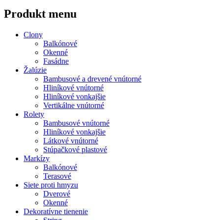
Produkt menu
Clony
Balkónové
Okenné
Fasádne
Žalúzie
Bambusové a drevené vnútorné
Hliníkové vnútorné
Hliníkové vonkajšie
Vertikálne vnútorné
Rolety
Bambusové vnútorné
Hliníkové vonkajšie
Látkové vnútorné
Stúpačkové plastové
Markízy
Balkónové
Terasové
Siete proti hmyzu
Dverové
Okenné
Dekoratívne tienenie