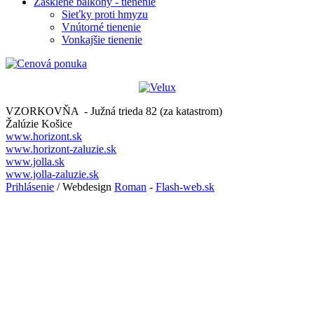
Zasklené balkóny - tienenie
Sieťky proti hmyzu
Vnútorné tienenie
Vonkajšie tienenie
VZORKOVŇA - Južná trieda 82 (za katastrom)
Žalúzie Košice
www.horizont.sk
www.horizont-zaluzie.sk
www.jolla.sk
www.jolla-zaluzie.sk
Prihlásenie
/ Webdesign
Roman
-
Flash-web.sk