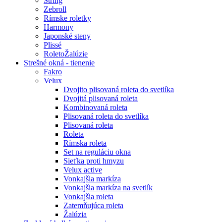
String
Zebroll
Rímske roletky
Harmony
Japonské steny
Plissé
RoletoŽalúzie
Strešné okná - tienenie
Fakro
Velux
Dvojito plisovaná roleta do svetlíka
Dvojitá plisovaná roleta
Kombinovaná roleta
Plisovaná roleta do svetlíka
Plisovaná roleta
Roleta
Rímska roleta
Set na reguláciu okna
Sieťka proti hmyzu
Velux active
Vonkajšia markíza
Vonkajšia markíza na svetlík
Vonkajšia roleta
Zatemňujúca roleta
Žalúzia