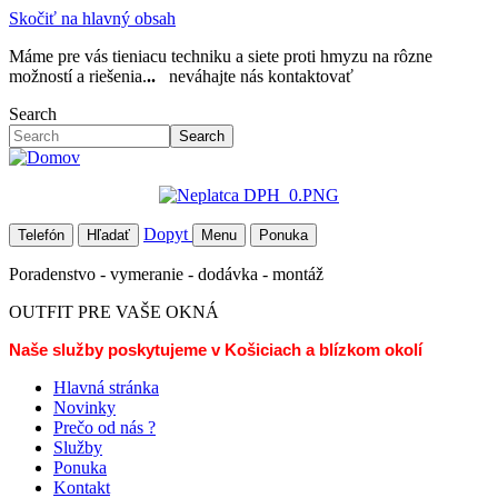
Skočiť na hlavný obsah
Máme pre vás tieniacu techniku a siete proti hmyzu na rôzne
možností a riešenia.
..
neváhajte nás kontaktovať
Search
Search
Dopyt
Telefón
Hľadať
Menu
Ponuka
Poradenstvo - vymeranie - dodávka - montáž
OUTFIT PRE VAŠE OKNÁ
Naše služby poskytujeme v Košiciach a blízkom okolí
Hlavná stránka
Novinky
Prečo od nás ?
Služby
Ponuka
Kontakt