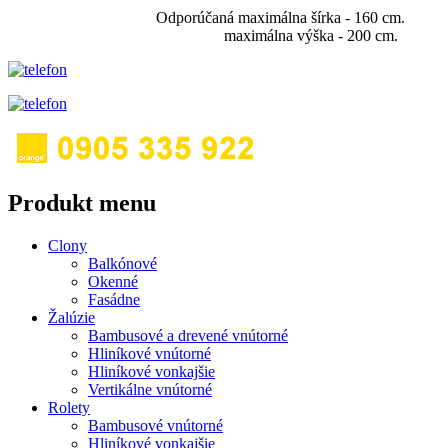
Odporúčaná maximálna šírka - 160 cm.
maximálna výška - 200 cm.
Produkt menu
Clony
Balkónové
Okenné
Fasádne
Žalúzie
Bambusové a drevené vnútorné
Hliníkové vnútorné
Hliníkové vonkajšie
Vertikálne vnútorné
Rolety
Bambusové vnútorné
Hliníkové vonkajšie