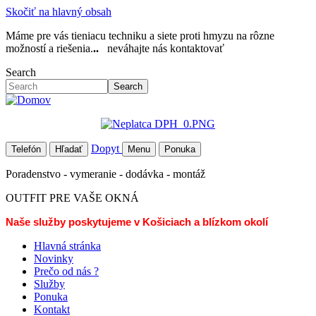
Skočiť na hlavný obsah
Máme pre vás tieniacu techniku a siete proti hmyzu na rôzne
možností a riešenia.
..
neváhajte nás kontaktovať
Search
Search
Dopyt
Telefón
Hľadať
Menu
Ponuka
Poradenstvo - vymeranie - dodávka - montáž
OUTFIT PRE VAŠE OKNÁ
Naše služby poskytujeme v Košiciach a blízkom okolí
Hlavná stránka
Novinky
Prečo od nás ?
Služby
Ponuka
Kontakt