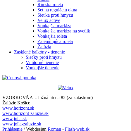
Rímska roleta
Set na reguláciu okna
Sieťka proti hmyzu
Velux active
Vonkajšia markíza
Vonkajšia markíza na svetlík
Vonkajšia roleta
Zatemňujúca roleta
Žalúzia
Zasklené balkóny - tienenie
Sieťky proti hmyzu
Vnútorné tienenie
Vonkajšie tienenie
VZORKOVŇA - Južná trieda 82 (za katastrom)
Žalúzie Košice
www.horizont.sk
www.horizont-zaluzie.sk
www.jolla.sk
www.jolla-zaluzie.sk
Prihlásenie
/ Webdesign
Roman
-
Flash-web.sk