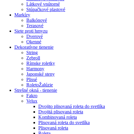
Látkové vnútorné
Stúpačkové plastové
Markízy
Balkónové
Terasové
Siete proti hmyzu
Dverové
Okenné
Dekoratívne tienenie
String
Zebroll
Rímske roletky
Harmony
Japonské steny
Plissé
RoletoŽalúzie
Strešné okná - tienenie
Fakro
Velux
Dvojito plisovaná roleta do svetlíka
Dvojitá plisovaná roleta
Kombinovaná roleta
Plisovaná roleta do svetlíka
Plisovaná roleta
Roleta