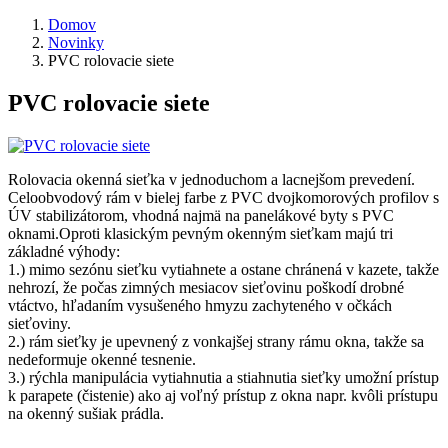
Domov
Novinky
PVC rolovacie siete
PVC rolovacie siete
Rolovacia okenná sieťka v jednoduchom a lacnejšom prevedení.
Celoobvodový rám v bielej farbe z PVC dvojkomorových profilov s
ÚV stabilizátorom, vhodná najmä na panelákové byty s PVC
oknami.Oproti klasickým pevným okenným sieťkam majú tri
základné výhody:
1.) mimo sezónu sieťku vytiahnete a ostane chránená v kazete, takže
nehrozí, že počas zimných mesiacov sieťovinu poškodí drobné
vtáctvo, hľadaním vysušeného hmyzu zachyteného v očkách
sieťoviny.
2.) rám sieťky je upevnený z vonkajšej strany rámu okna, takže sa
nedeformuje okenné tesnenie.
3.) rýchla manipulácia vytiahnutia a stiahnutia sieťky umožní prístup
k parapete (čistenie) ako aj voľný prístup z okna napr. kvôli prístupu
na okenný sušiak prádla.